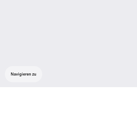
Navigieren zu
In-Ear-Monitoring-Set: Individuell
anpassbare Ohrkanal-Hörer, Adaptive-
Diversity-Empfänger für hohe
Empfangssicherheit. Fernsteuerbar über
„Wireless Systems Manager“.