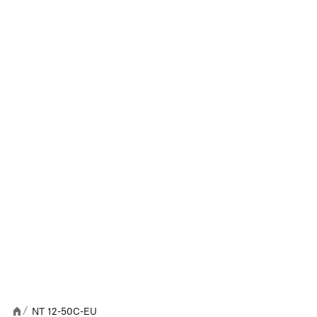
NT 12-50C-EU
/