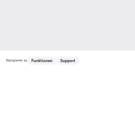
Navigieren zu
Funktionen
Support