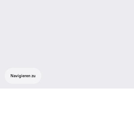
Navigieren zu
Klanglich präzise Handsender/Mikrofon-
Kombination mit Supernieren-
Charakteristik. Atemberaubende
Stimmreproduktion. Erweiterter NF-
Frequenzgang. Hinterleuchtetes Display.