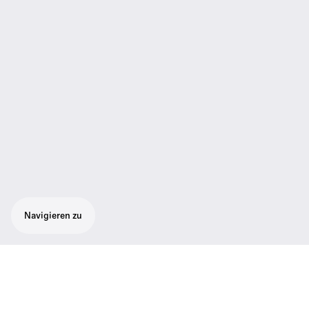
Navigieren zu
Robuster Rack-Sender für Wireless
Monitoring. Bis zu 6 x 32 frei