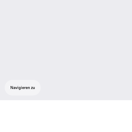
Navigieren zu
Trageband
Trageband für die Empfänger RR 840 S und