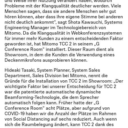
und Weise ihrer Nutzung verändert haben, wodurch
Probleme mit der Klangqualität deutlicher werden. Viele
Menschen sagen, dass sie andere Menschen sehr gut
hören können, aber dass ihre eigene Stimme bei anderen
nicht deutlich ankommt“, sagt Shota Kawauchi, Systems
Engineering Manager im Technologiebereich von
Mitomo. Da die Klangqualität in Webkonferenzsystemen
für immer mehr Kunden zu einem entscheidenden Faktor
geworden ist, hat Mitomo TCC 2 in seinem „G
Conference Room“ installiert. Dieser Raum dient als
Showroom, in dem die Kunden die Verwendung eines
Deckenmikrofons ausprobieren können.
Hideaki Tasaki, System Planner, System Sales
Department, Sales Division bei Mitomo, nennt die
Gründe für die Installation von TCC 2 im Showroom: „Der
wichtigste Faktor bei unserer Entscheidung für TCC 2
war die patentierte automatische dynamische
Beamforming-Technologie, die dem Sprecher
automatisch folgen kann. Früher hatte der „G
Conference Room“ acht Plätze, aber aufgrund von
COVID-19 haben wir die Anzahl der Plätze im Rahmen
von Social Distancing auf sechs reduziert. Auch wenn
sich die Raumbelegung ändert, kann TCC 2 dank des