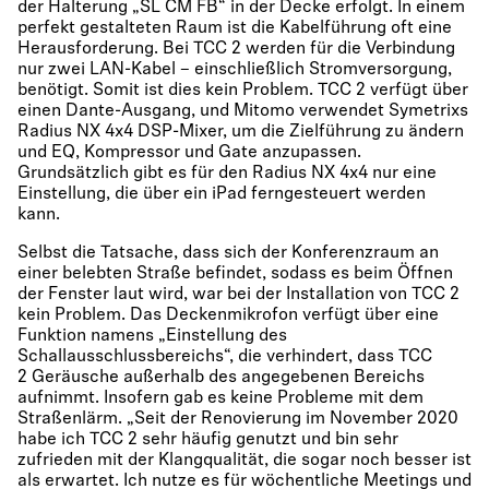
der Halterung „SL CM FB“ in der Decke erfolgt. In einem
perfekt gestalteten Raum ist die Kabelführung oft eine
Herausforderung. Bei TCC 2 werden für die Verbindung
nur zwei LAN-Kabel – einschließlich Stromversorgung,
benötigt. Somit ist dies kein Problem. TCC 2 verfügt über
einen Dante-Ausgang, und Mitomo verwendet Symetrixs
Radius NX 4x4 DSP-Mixer, um die Zielführung zu ändern
und EQ, Kompressor und Gate anzupassen.
Grundsätzlich gibt es für den Radius NX 4x4 nur eine
Einstellung, die über ein iPad ferngesteuert werden
kann.
Selbst die Tatsache, dass sich der Konferenzraum an
einer belebten Straße befindet, sodass es beim Öffnen
der Fenster laut wird, war bei der Installation von TCC 2
kein Problem. Das Deckenmikrofon verfügt über eine
Funktion namens „Einstellung des
Schallausschlussbereichs“, die verhindert, dass TCC
2 Geräusche außerhalb des angegebenen Bereichs
aufnimmt. Insofern gab es keine Probleme mit dem
Straßenlärm. „Seit der Renovierung im November 2020
habe ich TCC 2 sehr häufig genutzt und bin sehr
zufrieden mit der Klangqualität, die sogar noch besser ist
als erwartet. Ich nutze es für wöchentliche Meetings und