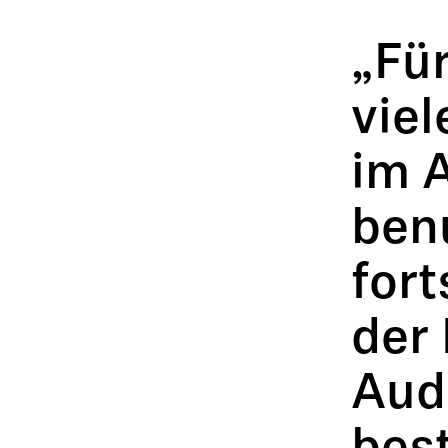
„Für
viel
im 
ben
fort
der 
Audi