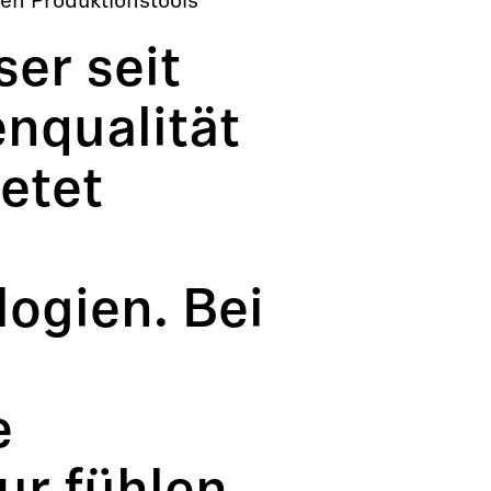
en Produktionstools
er seit
enqualität
etet
logien. Bei
e