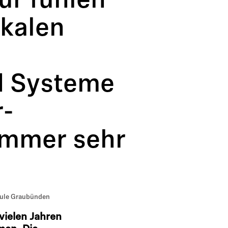
ur fühlen
okalen
d Systeme
r-
immer sehr
chule Graubünden
vielen Jahren