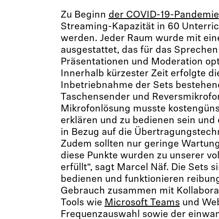
Zu Beginn
der COVID-19-Pandemie
Streaming-Kapazität in 60 Unterri
werden. Jeder Raum wurde mit ei
ausgestattet, das für das Spreche
Präsentationen und Moderation opt
Innerhalb kürzester Zeit erfolgte d
Inbetriebnahme der Sets bestehen
Taschensender und Reversmikrofon
Mikrofonlösung musste kostengünst
erklären und zu bedienen sein und
in Bezug auf die Übertragungstechn
Zudem sollten nur geringe Wartungs
diese Punkte wurden zu unserer vol
erfüllt“, sagt Marcel Näf. Die Sets 
bedienen und funktionieren reibung
Gebrauch zusammen mit Kollaborat
Tools wie
Microsoft Teams
und Web
Frequenzauswahl sowie der einwan