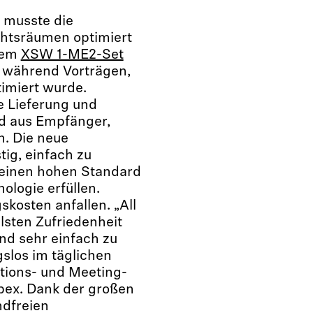
musste die
chtsräumen optimiert
nem
XSW 1-ME2-Set
n während Vorträgen,
imiert wurde.
ie Lieferung und
d aus Empfänger,
. Die neue
ig, einfach zu
 einen hohen Standard
ologie erfüllen.
kosten anfallen. „All
lsten Zufriedenheit
sind sehr einfach zu
slos im täglichen
ions- und Meeting-
ex. Dank der großen
dfreien