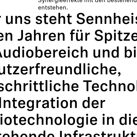
Synergieeffekte mit den bestehend
entstehen.
 uns steht Sennheis
en Jahren für Spitz
Audiobereich und bi
utzerfreundliche,
schrittliche Techno
Integration der
otechnologie in di