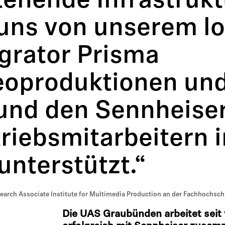
tehende Infrastrukt
 uns von unserem l
egrator Prisma
eoproduktionen un
und den Sennheise
triebsmitarbeitern 
unterstützt.“
search Associate Institute for Multimedia Production an der Fachhochs
Die UAS Graubünden arbeitet seit 