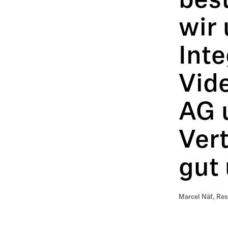
bes
wir
Int
Vid
AG 
Ver
gut 
Marcel Näf, Re