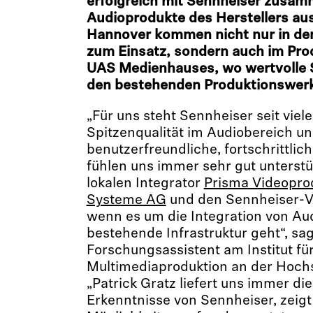
erfolgreich mit Sennheiser zusam
Audioprodukte des Herstellers a
Hannover kommen nicht nur in de
zum Einsatz, sondern auch im Pro
UAS Medienhauses, wo wertvolle S
den bestehenden Produktionswer
„Für uns steht Sennheiser seit viel
Spitzenqualität im Audiobereich un
benutzerfreundliche, fortschrittlic
fühlen uns immer sehr gut unterst
lokalen Integrator
Prisma Videopro
Systeme AG
und den Sennheiser-Ve
wenn es um die Integration von Aud
bestehende Infrastruktur geht“, sag
Forschungsassistent am Institut fü
Multimediaproduktion an der Hoch
„Patrick Gratz liefert uns immer di
Erkenntnisse von Sennheiser, zeigt