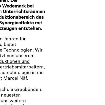
men. Die
us Wedemark bei
n Unterrichtsräumen
duktionsbereich des
ynergieeffekte mit
kzeugen entstehen.
en Jahren für
d bietet
he Technologien. Wir
ützt von unserem
duktionen und
rtriebsmitarbeitern,
iotechnologie in die
t Marcel Näf,
r
schule Graubünden.
e neuesten
 uns weitere