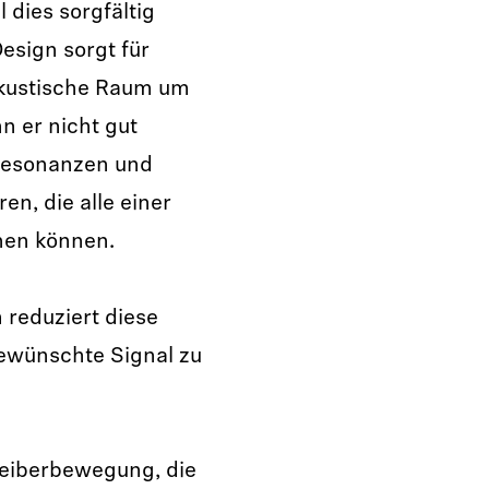
dies sorgfältig
esign sorgt für
akustische Raum um
n er nicht gut
, Resonanzen und
, die alle einer
hen können.
eduziert diese
ewünschte Signal zu
reiberbewegung, die