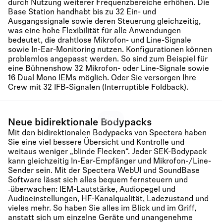
durch Nutzung weiterer Frequenzbereiche erhöhen. Die
Base Station handhabt bis zu 32 Ein- und
Ausgangssignale sowie deren Steuerung gleichzeitig,
was eine hohe Flexibilität für alle Anwendungen
bedeutet, die drahtlose Mikrofon- und Line-Signale
sowie In-Ear-Monitoring nutzen. Konfigurationen können
problemlos angepasst werden. So sind zum Beispiel für
eine Bühnenshow 32 Mikrofon- oder Line-Signale sowie
16 Dual Mono IEMs möglich. Oder Sie versorgen Ihre
Crew mit 32 IFB-Signalen (Interruptible Foldback).
Play
Neue bidirektionale Bodypacks
Mit den bidirektionalen Bodypacks von Spectera haben
Sie eine viel bessere Übersicht und Kontrolle und
weitaus weniger „blinde Flecken“. Jeder SEK-Bodypack
kann gleichzeitig In-Ear-Empfänger und Mikrofon-/Line-
Sender sein. Mit der Spectera WebUI und SoundBase
Software lässt sich alles bequem fernsteuern und
‑überwachen: IEM-Lautstärke, Audiopegel und
Audioeinstellungen, HF-Kanalqualität, Ladezustand und
vieles mehr. So haben Sie alles im Blick und im Griff,
anstatt sich um einzelne Geräte und unangenehme