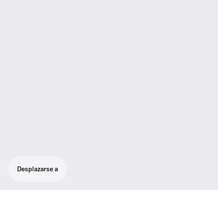
Desplazarse a
Para transmisor de bolsillo