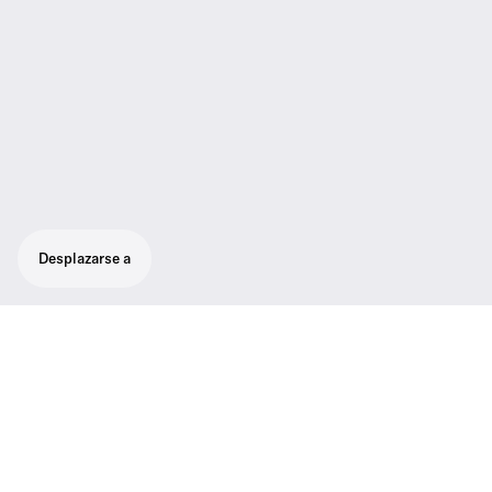
Desplazarse a
Fuente de poder para L 2015
Fuente de poder con adaptador específico
del país para divisor de antena ASA 1 y
cargador L 2015