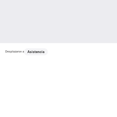
Desplazarse a
Asistencia