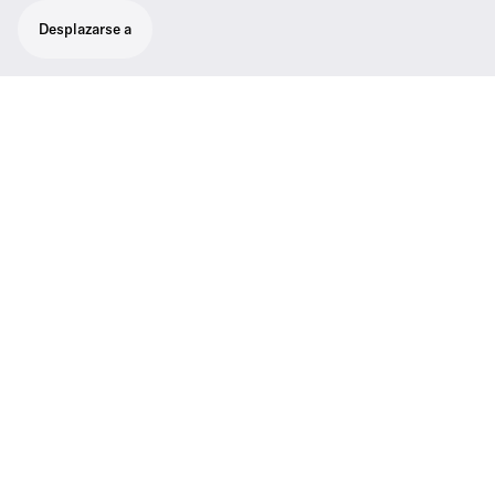
Desplazarse a
Asistencia
Póngase en contacto con nosotros