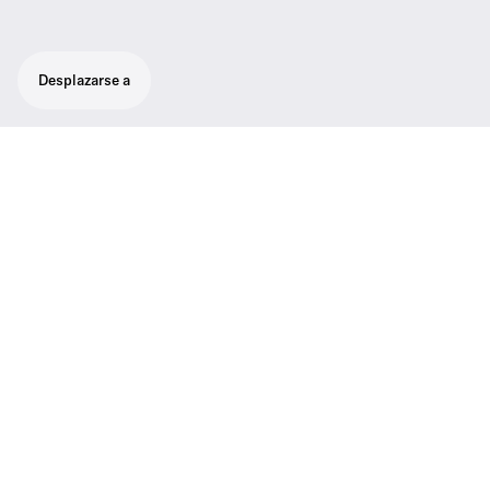
Desplazarse a
Cable de 3 m para los HD 490 PRO
Un cable recto de 3 m para los HD 490 PRO
que incluye una tapa adicional para el
conector.
Datos principales
Hembrillas de conexión