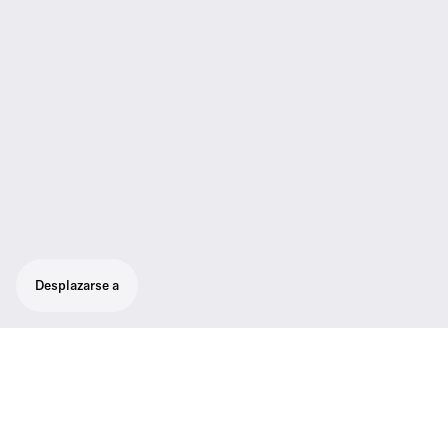
Desplazarse a
Wrap yourself in comfort and legacy with
our Sherpa Vest.