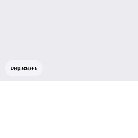
Desplazarse a
Especificaciones técnicas
01
Contenido de la caja