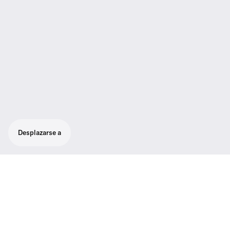
Desplazarse a
Barra vertical de 60 cm.
Longitud de 60 cm, con rosca estándar de
3/8".