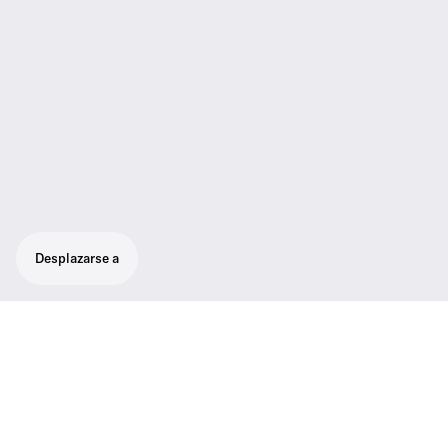
Desplazarse a
Barra vertical de 120 cm.
Longitud de 120 cm, con rosca estándar de
3/8" (no incluye micrófono).