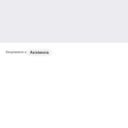
Desplazarse a
Asistencia