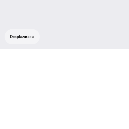
Desplazarse a
Akkupack para el pedestal de mesa
SpeechLine DW SL y SL Boundary DW
Paquete de baterías recargable para el
pedestal de mesa SpeechLine Wireless SL
DW y los transmisores SL Boundary DW.