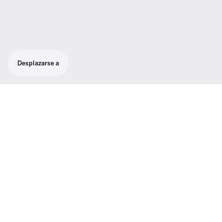
Desplazarse a
Rechargeable battery pack for SK 6212 with
12 h operating time
El estuche negro con cremallera incluye un
bolsillo de malla para guardar accesorios
adicionales relacionados con los audífonos.