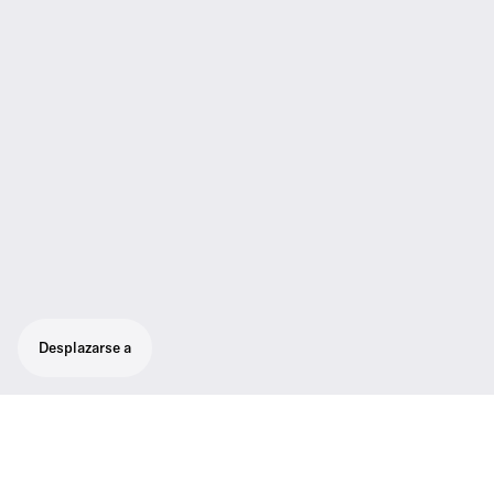
Desplazarse a
Resistente sistema inalámbrico todo en uno
con alta flexibilidad para sonido con calidad