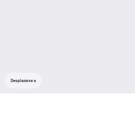
Desplazarse a
Resistente sistema inalámbrico todo en uno
con alta flexibilidad para sonido con calidad
de emisión