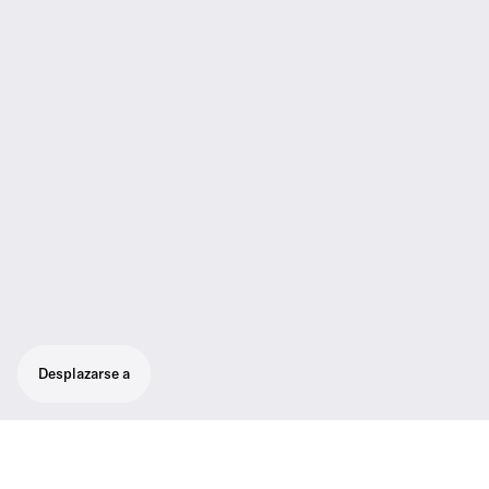
Desplazarse a
Receptor Half-Rack True Diversity en una