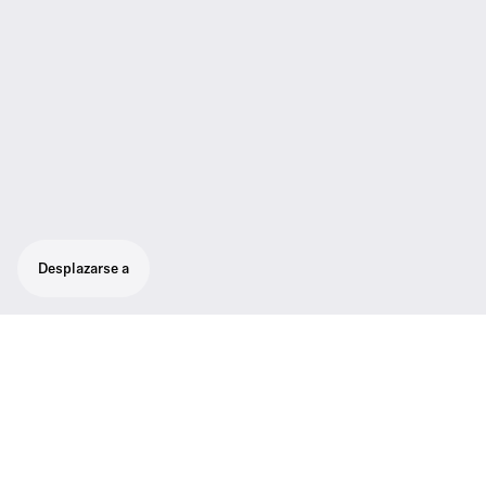
Desplazarse a
Conjunto básico para aplicaciones digitales
inalámbricas, con receptor fijo y transmisor
de mano para utilizar con una amplia gama
de cápsulas de micrófono de la serie
Evolution Wireless Digital.