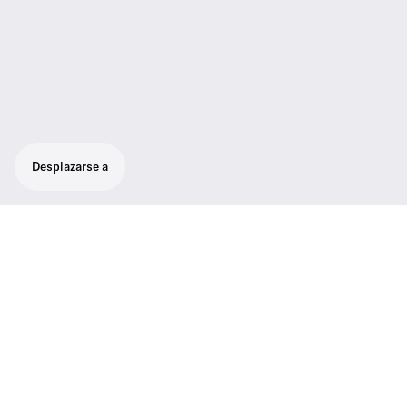
Desplazarse a
Dos antenas de varilla para su uso con
receptores Evolution Wireless Digital.
A1 - A4 (470 - 588 MHz)