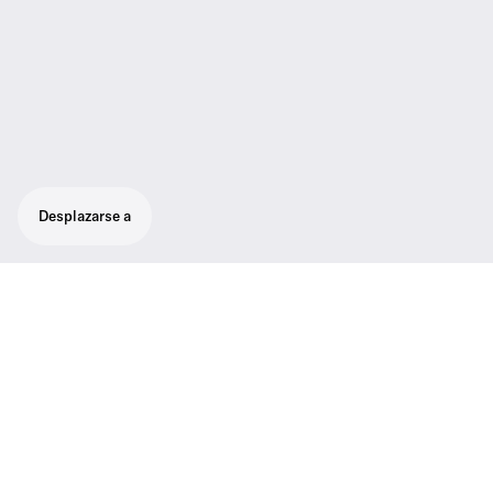
Desplazarse a
Su opción de las célebres cápsulas e 835, e
845, e 865, e 935, e 945 de Sennheiser
Potente transmisor de mano con una ligera
carcasa de aluminio e interruptor silenciador
integrado para sistemas de la serie evolution
wireless G4 100.