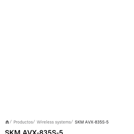
Productos
Wireless systems
SKM AVX-835S-5
/
/
/
SKM AVX-835S-5