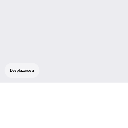
Desplazarse a
Conjunto básico portátil de XS Wireless
Digital. Conjunto inalámbrico de audio fácil
de usar con un solo toque con transmisor
XSW-D de 3.5 mm (1/8”), receptor XSW-D
de 3.5 mm (1/8”), cable en espiral de 3.5