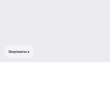
Desplazarse a
Set para vocales con fabuloso sonido:
micrófono de alto nivel súpercardioide para
vocales SKM 100-865 G3, receptor EM 100
G3 con tecnología true diversity para
brindar la más alta calidad de recepción,
micrófono con clip MZQ 1.