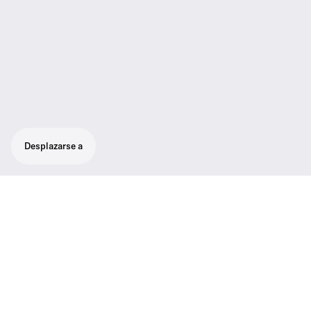
Desplazarse a
Set para vocales con fabuloso sonido:
micrófono de alto nivel súpercardioide para
vocales SKM 100-865 G3, receptor EM 100
G3 con tecnología true diversity para
brindar la más alta calidad de recepción,
micrófono con clip MZQ 1.