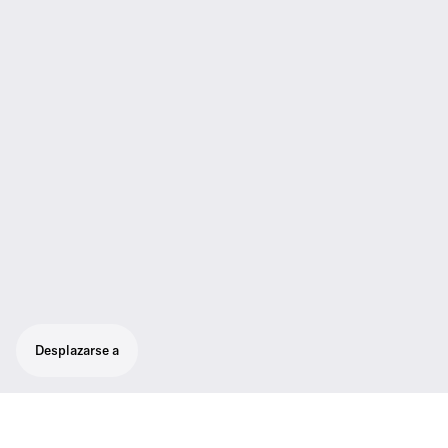
Desplazarse a
Set de presentación con micrófono de alta