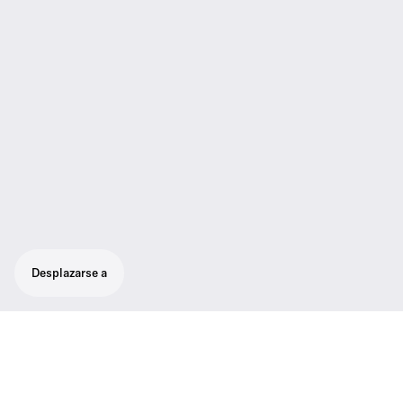
Desplazarse a
Transmisor tipo plug-on que convierte
micrófonos con conector XLR en
inalámbricos. Compatible con todos los