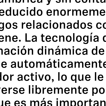
reducido enormeme
gos relacionados c
ene. La tecnología 
mación dinámica de
ue automáticamente 
or activo, lo que l
rse libremente por
que es más importan