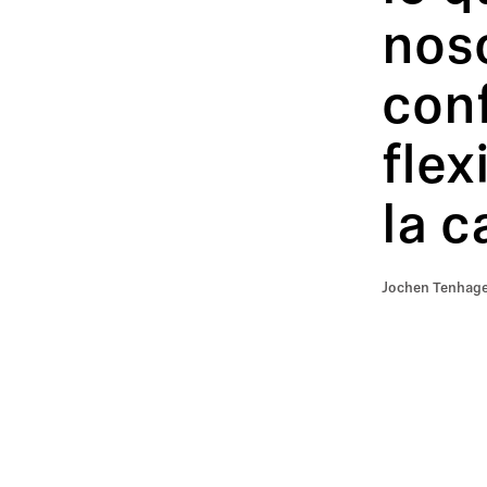
noso
conf
flex
la c
Jochen Tenhagen