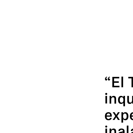
“El
inqu
exp
inal