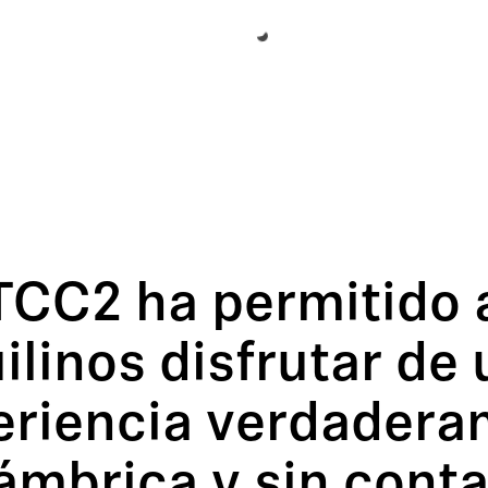
 TCC2 ha permitido 
ilinos disfrutar de
eriencia verdader
ámbrica y sin conta