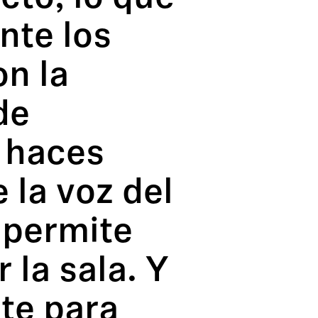
nte los
on la
de
 haces
la voz del
e permite
 la sala. Y
te para