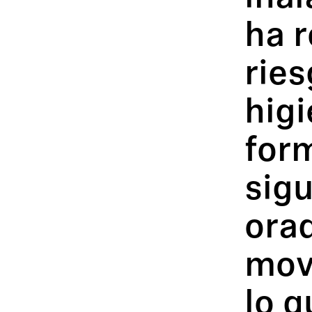
ha 
ries
higi
for
sig
orad
move
lo 