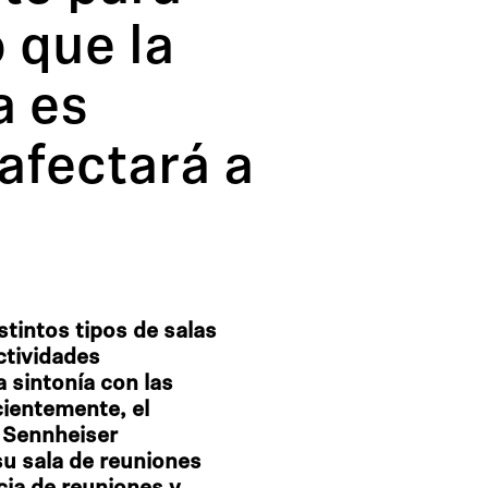
ó que la
a es
 afectará a
stintos tipos de salas
ctividades
a sintonía con las
cientemente, el
 Sennheiser
u sala de reuniones