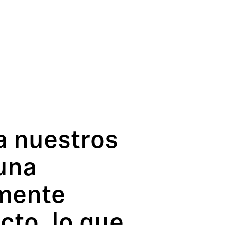
a nuestros
 una
amente
cto, lo que