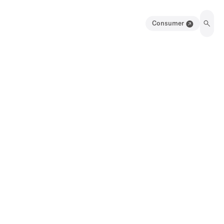
Consumer