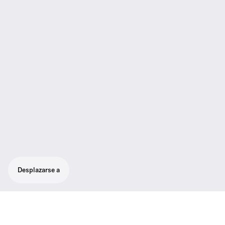
Desplazarse a
Auricular de repuesto para el lado derecho