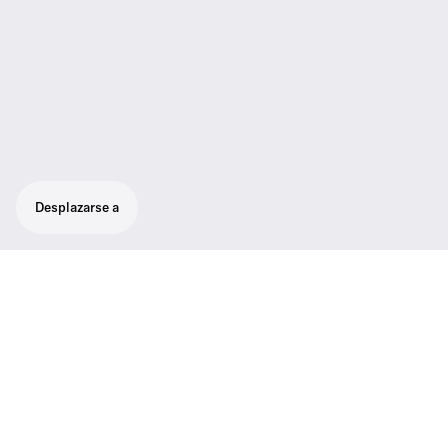
Desplazarse a
Cable en espiral de 3,5 mm TRS a USB-C
con bloqueo; diseñado para utilizar con
MKE 200, MKE 400 y receptor portátil XS
Wireless Digital (RX 35).