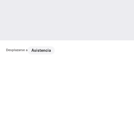
Desplazarse a
Asistencia