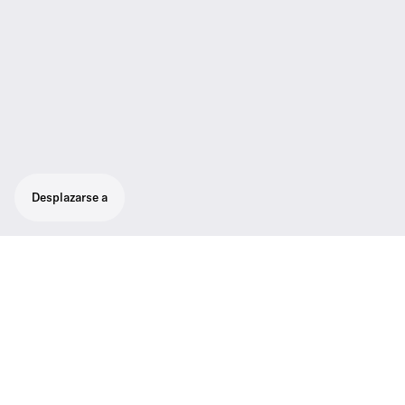
Desplazarse a
Filtro modular
El MZF 8000 es un nuevo filtro modular para
los micrófonos profesionales de
condensador de la serie MKH 8000.
Especialmente en las industrias de cine,