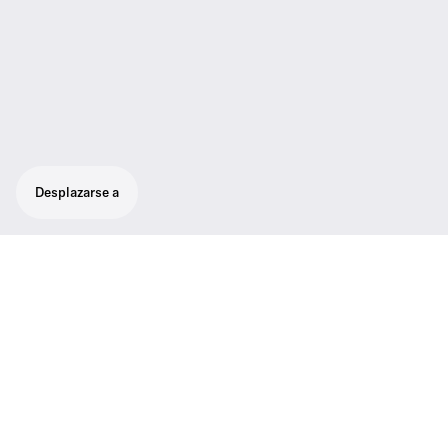
Desplazarse a
Diseñado para sonido profesional en
directo: robusto sistema inalámbrico todo
en uno para cantantes y oradores.
Sistemas inalámbricos versátiles para
personas que cantan, hablan o tocan
instrumentos con ajuste de banda ancha de