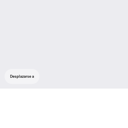
Desplazarse a
Diseñado para sonido profesional en
directo: robusto sistema inalámbrico todo
en uno para cantantes y oradores.