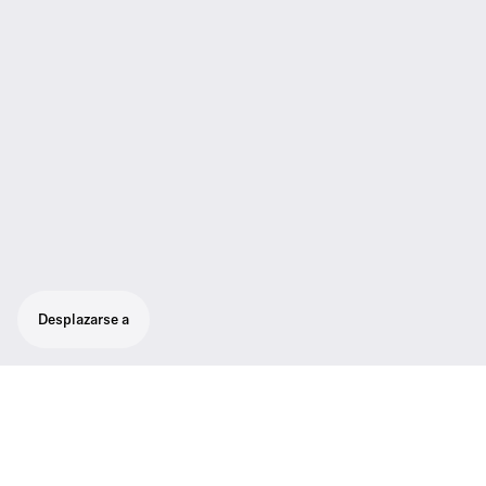
Desplazarse a
Receptor Half-Rack True Diversity en una
carcasa completamente de metal con
pantalla OLED intuitiva para un control total