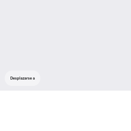
Desplazarse a
Receptor Half-Rack True Diversity en una
carcasa completamente de metal con
pantalla OLED intuitiva para un control total