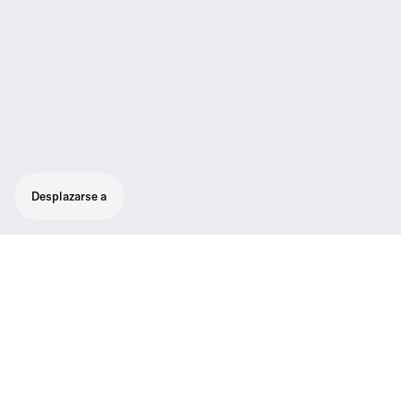
Desplazarse a
Conjunto básico para aplicaciones digitales
inalámbricas, con receptor fijo y transmisor
bodypack para utilizar con una amplia gama
de micrófonos de la serie Evolution
Wireless Digital.