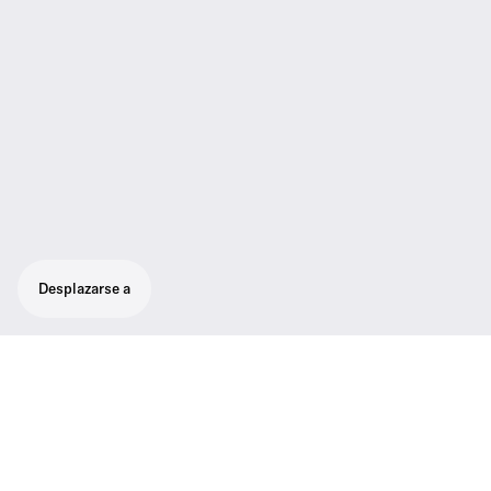
Desplazarse a
Diseñado para quienes aprecian la libertad
de movimiento. Set de lavalier digital
inalámbrico todo en uno para quienes
hablan y hacen presentaciones, con el