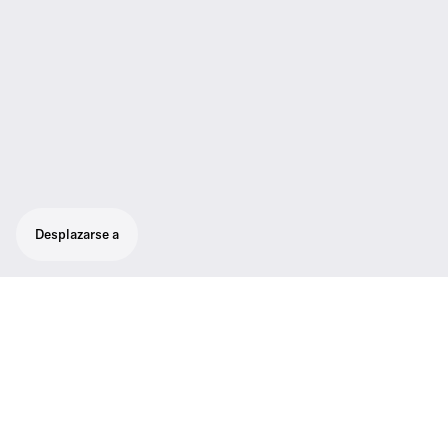
Desplazarse a
Flexibilidad para quienes desean elegir la
cápsula que satisfaga mejor sus
necesidades. Conjunto básico para
aplicaciones digitales inalámbricas que
contiene un receptor de 2 canales y