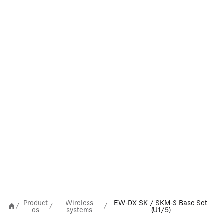
Product
Wireless
EW-DX SK / SKM-S Base Set
/
/
/
os
systems
(U1/5)