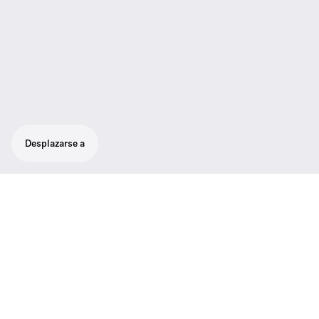
Desplazarse a
El módulo de carga LM 6070 permite a los
usuarios profesionales recargar
cómodamente las baterías BA 70 (2.2) en el
cargador para montaje en rack L 6000.