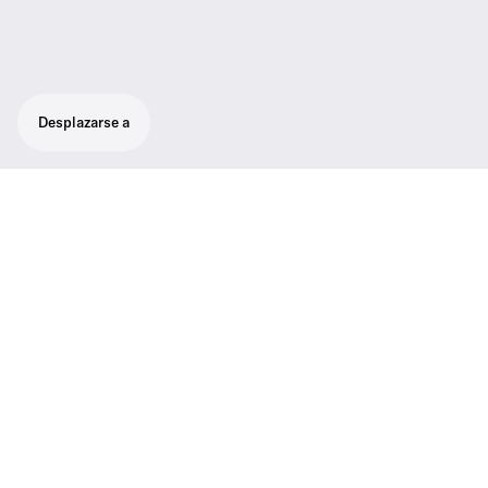
Desplazarse a
Robusto transmisor inalámbrico para uso
diario sobre el escenario.
Robusto transmisor inalámbrico para uso
diario sobre el escenario con sistemas de la
serie evolution wireless G4 100.
Características
07