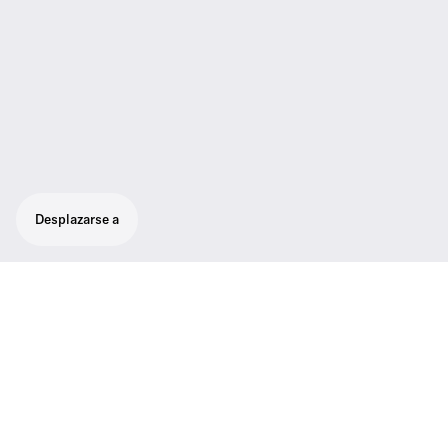
Desplazarse a
Transmisor digital de mano de clase
mundial. Dinámicos fascinantes.
Compatible con las cabezas de micrófono
de la serie evolution wireless y la serie
2000, dos cabezas Neumann (KK 204 and
KK 205), y las exclusivas cápsulas Digital