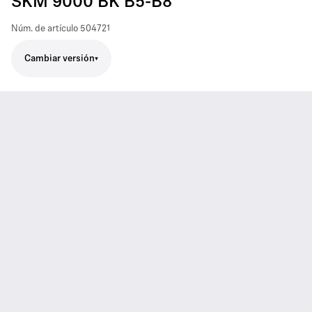
SKM 9000 BK B5-B8
Núm. de artículo
504721
Cambiar versión